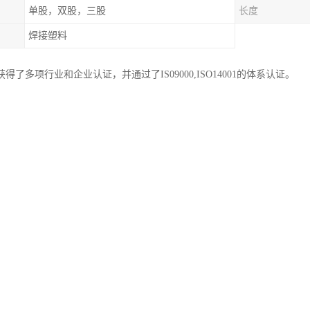
单股，双股，三股
长度
焊接塑料
年获得了多项行业和企业认证，并通过了IS09000,ISO14001的体系认证。
的产品特点;纯原料生产,表面光滑,有泽度,柔韧性好,不宜折断,截面与整体