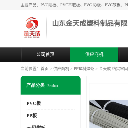
山东金天成塑料制品有限
公司首页
供应商机
当前位置：
首页
>
供应商机
>
PP塑料焊条
> 金天成 结实牢
产品分类
Product
PVC板
PP板
pp阻燃板