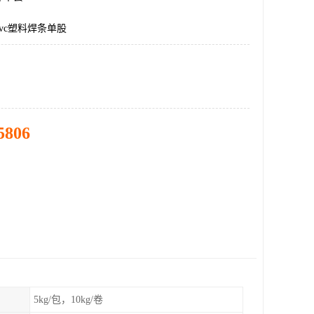
vc塑料焊条单股
5806
5kg/包，10kg/卷