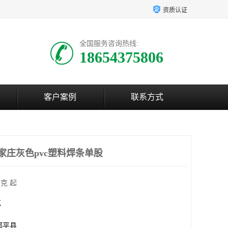
资质认证
全国服务咨询热线:
18654375806
客户案例
联系方式
家庄灰色pvc塑料焊条单股
克 起
克
邹平县