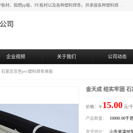
主要产品：PVC硬板、PVC萃取板、PVC 彩板、PVC软板、PP板材、阻燃pp板、PE板材以及各种塑料焊条，并承接各种塑料焊接工程，其产品广泛应用于环保设备、化工、石油、电镀、电子、建筑、食品、医药等多种行业，产品销售己覆盖全国多个省、市(直辖市)及自治区，并己经远销国外。
公司
企业视频
关于我们
公司动态
固 石家庄灰色pvc塑料焊条单股
金天成 结实牢固 石
15.00
价格：￥
元/千
产品数量：
10000.00千
发货地址：
山东省滨州