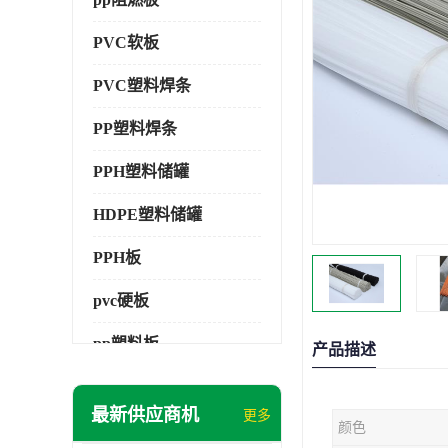
PVC软板
PVC塑料焊条
PP塑料焊条
PPH塑料储罐
HDPE塑料储罐
PPH板
pvc硬板
pp塑料板
产品描述
pvc萃取板
最新供应商机
更多
颜色
pvc工程板