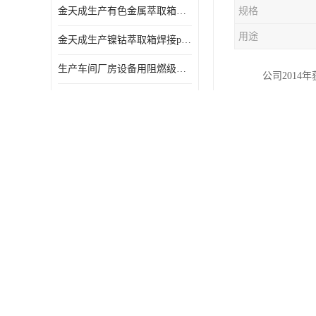
金天成生产有色金属萃取箱焊接pvc板
规格
用途
金天成生产镍钴萃取箱焊接pvc萃取板
生产车间厂房设备用阻燃级别pp硬板
公司2014
工装板制作pvc板材pvc工装板材可折弯
塑料PP焊条
耐高温不变形pph板材货真价值pph板材
PVC工装板防静电流水线自动化倍速线工装板
环保设备加工pp板材1-100mm
生产燕山石化4220原料PPH板材
金天成 纯原料PVC软板 抗冲击
金天成生产地胶板环保设备内衬焊接用半圆pvc软焊条