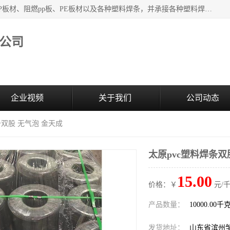
主要产品：PVC硬板、PVC萃取板、PVC 彩板、PVC软板、PP板材、阻燃pp板、PE板材以及各种塑料焊条，并承接各种塑料焊接工程，其产品广泛应用于环保设备、化工、石油、电镀、电子、建筑、食品、医药等多种行业，产品销售己覆盖全国多个省、市(直辖市)及自治区，并己经远销国外。
公司
企业视频
关于我们
公司动态
条双股 无气泡 金天成
太原pvc塑料焊条双
15.00
价格：￥
元/千
产品数量：
10000.00千
发货地址：
山东省滨州