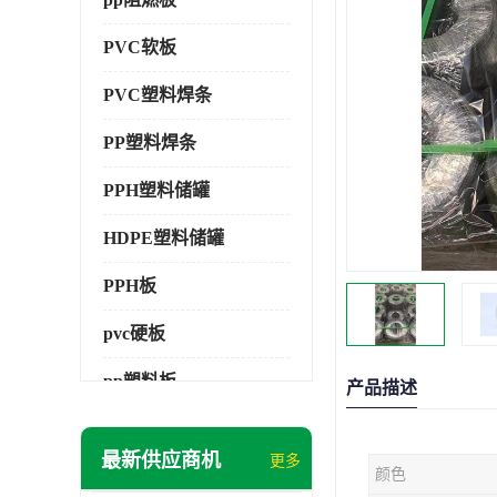
PVC软板
PVC塑料焊条
PP塑料焊条
PPH塑料储罐
HDPE塑料储罐
PPH板
pvc硬板
pp塑料板
产品描述
pvc萃取板
最新供应商机
更多
颜色
pvc工程板