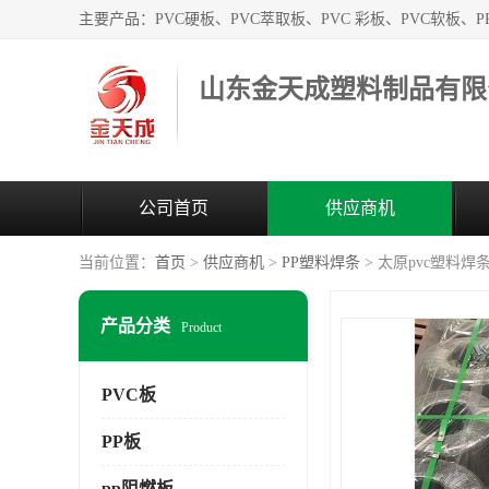
山东金天成塑料制品有限
公司首页
供应商机
当前位置：
首页
>
供应商机
>
PP塑料焊条
> 太原pvc塑料焊
产品分类
Product
PVC板
PP板
pp阻燃板