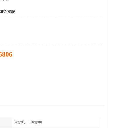
料焊条双股
5806
5kg/包，10kg/卷