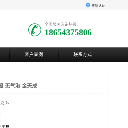
资质认证
全国服务咨询热线:
18654375806
客户案例
联系方式
股 无气泡 金天成
克 起
克
邹平县