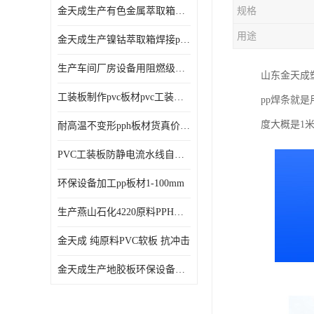
金天成生产有色金属萃取箱焊接pvc板
规格
用途
金天成生产镍钴萃取箱焊接pvc萃取板
生产车间厂房设备用阻燃级别pp硬板
山东金天成
工装板制作pvc板材pvc工装板材可折弯
pp焊条就
度大概是1
耐高温不变形pph板材货真价值pph板材
PVC工装板防静电流水线自动化倍速线工装板
环保设备加工pp板材1-100mm
生产燕山石化4220原料PPH板材
金天成 纯原料PVC软板 抗冲击
金天成生产地胶板环保设备内衬焊接用半圆pvc软焊条