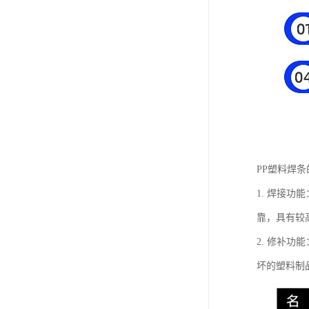
PP塑料焊
1. 焊接
靠，具有较
2. 修补
坏的塑料制