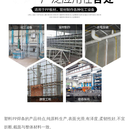
塑料PP焊条的产品特点;纯原料生产,表面光滑,有泽度,柔韧性好,不宜
折断,截面与整体材料一致。