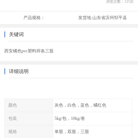
浏览次数：
125
次
产品规格：
发货地:
山东省滨州邹平县
关键词
西安橘色pvc塑料焊条三股
详细说明
颜色
灰色，白色，蓝色，橘红色
包装
5kg/包，10kg/卷
规格
单股，双股，三股