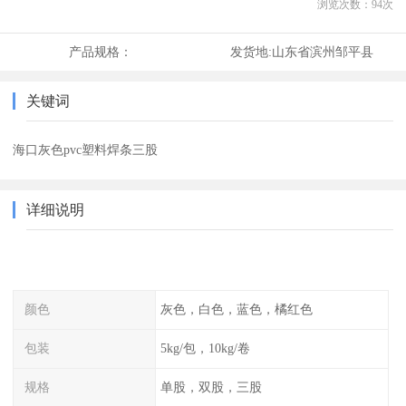
浏览次数：
94
次
产品规格：
发货地:
山东省滨州邹平县
关键词
海口灰色pvc塑料焊条三股
详细说明
颜色
灰色，白色，蓝色，橘红色
包装
5kg/包，10kg/卷
规格
单股，双股，三股