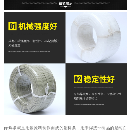
pp焊条就是用聚原料制作而成的塑料条，用来焊接pp制品的是纯白