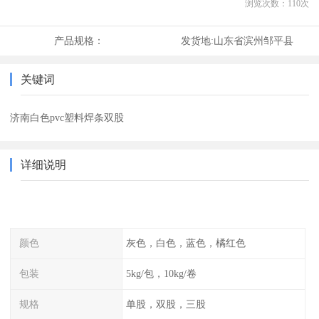
浏览次数：
110
次
产品规格：
发货地:
山东省滨州邹平县
关键词
济南白色pvc塑料焊条双股
详细说明
颜色
灰色，白色，蓝色，橘红色
包装
5kg/包，10kg/卷
规格
单股，双股，三股