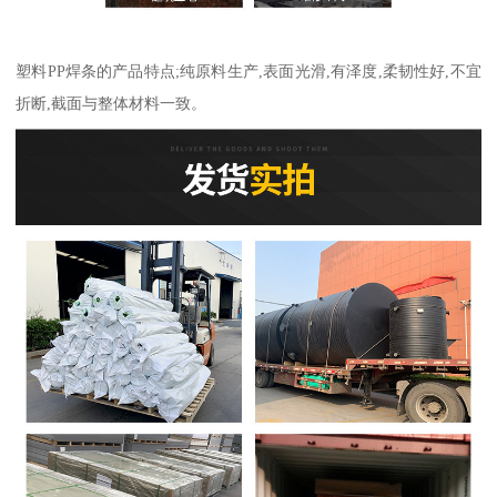
塑料PP焊条的产品特点;纯原料生产,表面光滑,有泽度,柔韧性好,不宜
折断,截面与整体材料一致。