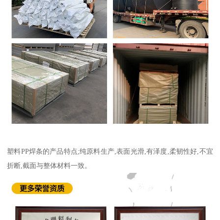
塑料PP焊条的产品特点;纯原料生产,表面光滑,有泽度,柔韧性好,不宜
折断,截面与整体材料一致。