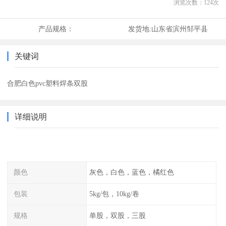
浏览次数：
124
次
产品规格：
发货地:
山东省滨州邹平县
关键词
合肥白色pvc塑料焊条双股
详细说明
颜色
灰色，白色，蓝色，橘红色
包装
5kg/包，10kg/卷
规格
单股，双股，三股