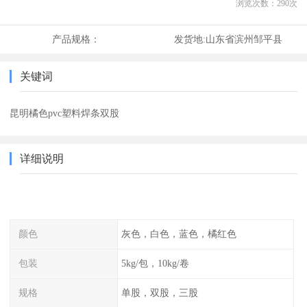
浏览次数：
290
次
产品规格：
发货地:
山东省滨州邹平县
关键词
昆明橘色pvc塑料焊条双股
详细说明
颜色
灰色，白色，蓝色，橘红色
包装
5kg/包，10kg/卷
规格
单股，双股，三股