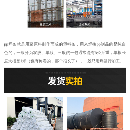
pp焊条就是用聚原料制作而成的塑料条，用来焊接pp制品的是纯白
色的，一般分为双股、单股、三股的一包通常是有5公斤重，单根长
度大概是1米（也有称卷的，那个很长了），一般只用焊进行加工。