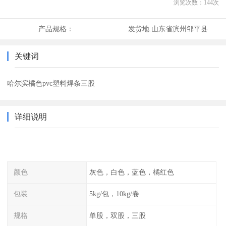
浏览次数：
144
次
产品规格：
发货地:
山东省滨州邹平县
关键词
哈尔滨橘色pvc塑料焊条三股
详细说明
颜色
灰色，白色，蓝色，橘红色
包装
5kg/包，10kg/卷
规格
单股，双股，三股