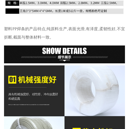
塑料PP焊条的产品特点;纯原料生产,表面光滑,有泽度,柔韧性好,不宜
折断,截面与整体材料一致。