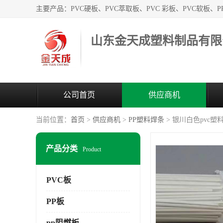
山东金天成塑料制品有限
公司首页
供应商机
当前位置：
首页
>
供应商机
>
PP塑料焊条
> 银川白色pvc塑
产品分类
Product
PVC板
PP板
pp阻燃板