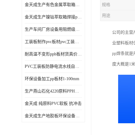
金天成生产有色金属萃取箱焊接pvc板
规格
用途
金天成生产镍钴萃取箱焊接pvc萃取板
生产车间厂房设备用阻燃级别pp硬板
公司的主营
工装板制作pvc板材pvc工装板材可折弯
业塑料板材
pp焊条就
耐高温不变形pph板材货真价值pph板材
度大概是1
PVC工装板防静电流水线自动化倍速线工装板
环保设备加工pp板材1-100mm
生产燕山石化4220原料PPH板材
金天成 纯原料PVC软板 抗冲击
金天成生产地胶板环保设备内衬焊接用半圆pvc软焊条