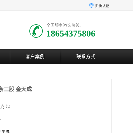
资质认证
全国服务咨询热线:
18654375806
客户案例
联系方式
条三股 金天成
克 起
克
邹平县