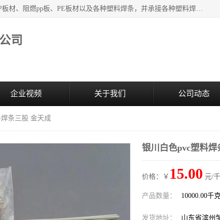
主要产品：PVC硬板、PVC萃取板、PVC 彩板、PVC软板、PP板材、阻燃pp板、PE板材以及各种塑料焊条，并承接各种塑料焊接工程，其产品广泛应用于环保设备、化工、石油、电镀、电子、建筑、食品、医药等多种行业，产品销售己覆盖全国多个省、市(直辖市)及自治区，并己经远销国外。
公司
企业视频
关于我们
公司动态
料焊条三股 金天成
银川白色pvc塑料焊
15.00
价格：￥
元/千
产品数量：
10000.00千
发货地址：
山东省滨州