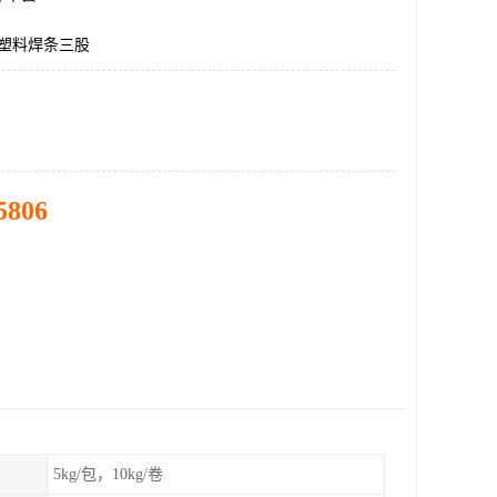
c塑料焊条三股
5806
5kg/包，10kg/卷