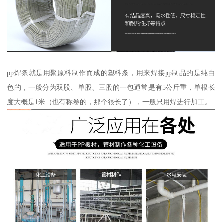
pp焊条就是用聚原料制作而成的塑料条，用来焊接pp制品的是纯白
色的，一般分为双股、单股、三股的一包通常是有5公斤重，单根长
度大概是1米（也有称卷的，那个很长了），一般只用焊进行加工。