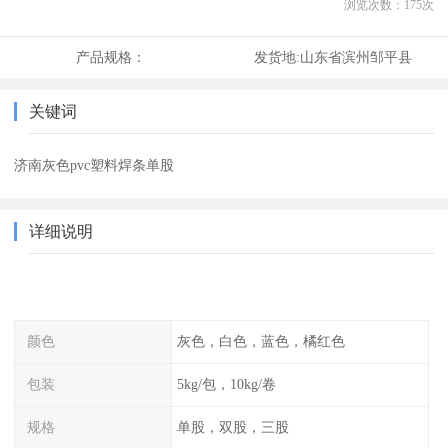
浏览次数：
175
次
产品规格：
发货地:
山东省滨州邹平县
关键词
济南灰色pvc塑料焊条单股
详细说明
颜色
灰色，白色，蓝色，橘红色
包装
5kg/包，10kg/卷
规格
单股，双股，三股