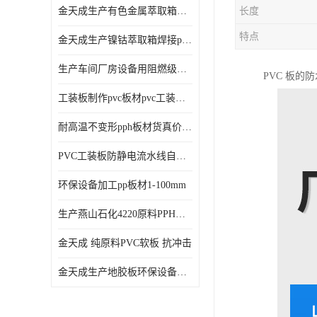
金天成生产有色金属萃取箱焊接pvc板
长度
特点
金天成生产镍钴萃取箱焊接pvc萃取板
生产车间厂房设备用阻燃级别pp硬板
PVC 板
工装板制作pvc板材pvc工装板材可折弯
耐高温不变形pph板材货真价值pph板材
PVC工装板防静电流水线自动化倍速线工装板
环保设备加工pp板材1-100mm
生产燕山石化4220原料PPH板材
金天成 纯原料PVC软板 抗冲击
金天成生产地胶板环保设备内衬焊接用半圆pvc软焊条