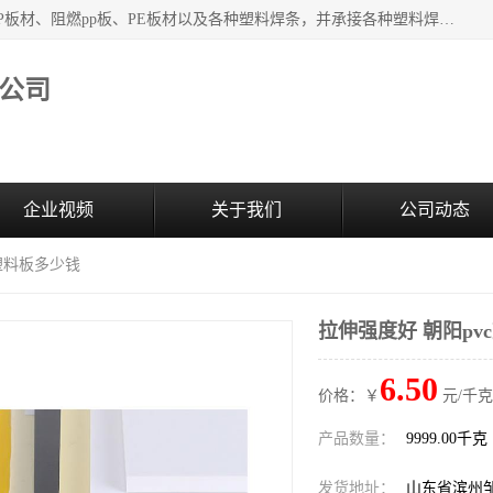
主要产品：PVC硬板、PVC萃取板、PVC 彩板、PVC软板、PP板材、阻燃pp板、PE板材以及各种塑料焊条，并承接各种塑料焊接工程，其产品广泛应用于环保设备、化工、石油、电镀、电子、建筑、食品、医药等多种行业，产品销售己覆盖全国多个省、市(直辖市)及自治区，并己经远销国外。
公司
企业视频
关于我们
公司动态
c塑料板多少钱
拉伸强度好 朝阳pv
6.50
价格：￥
元/千克
产品数量：
9999.00千克
发货地址：
山东省滨州