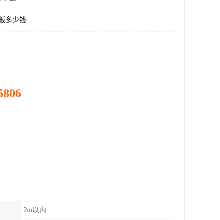
料板多少钱
5806
2m以内