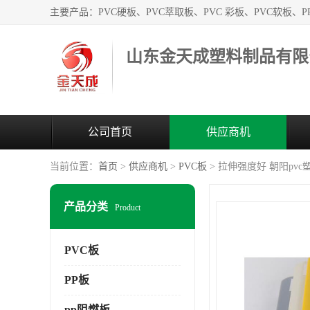
山东金天成塑料制品有限
公司首页
供应商机
当前位置：
首页
>
供应商机
>
PVC板
> 拉伸强度好 朝阳pv
产品分类
Product
PVC板
PP板
pp阻燃板