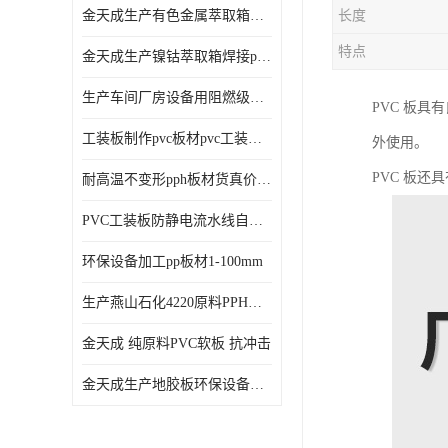
金天成生产有色金属萃取箱焊接pvc板
长度
特点
金天成生产镍钴萃取箱焊接pvc萃取板
生产车间厂房设备用阻燃级别pp硬板
PVC 板
工装板制作pvc板材pvc工装板材可折弯
外使用。
PVC 板
耐高温不变形pph板材货真价值pph板材
PVC工装板防静电流水线自动化倍速线工装板
环保设备加工pp板材1-100mm
生产燕山石化4220原料PPH板材
金天成 纯原料PVC软板 抗冲击
金天成生产地胶板环保设备内衬焊接用半圆pvc软焊条