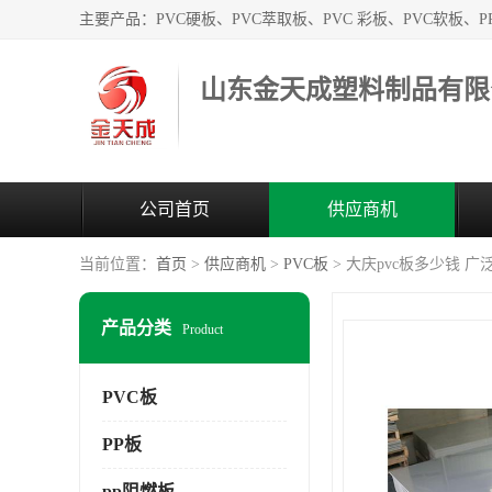
山东金天成塑料制品有限
公司首页
供应商机
当前位置：
首页
>
供应商机
>
PVC板
> 大庆pvc板多少钱 
产品分类
Product
PVC板
PP板
pp阻燃板