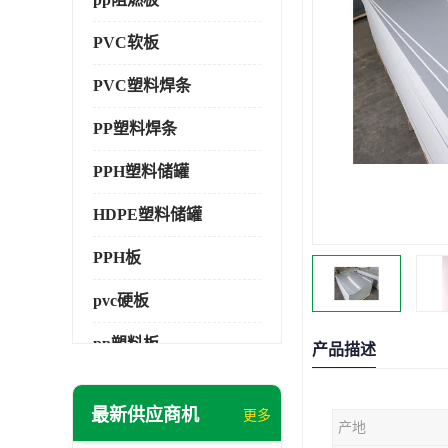
PVC软板
PVC塑料焊条
PP塑料焊条
PPH塑料储罐
HDPE塑料储罐
PPH板
pvc硬板
pp塑料板
产品描述
pvc萃取板
最新供应商机
更多
产地
pvc工程板