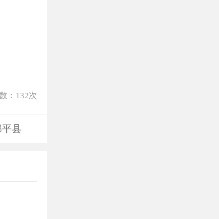
数：
132
次
邹平县