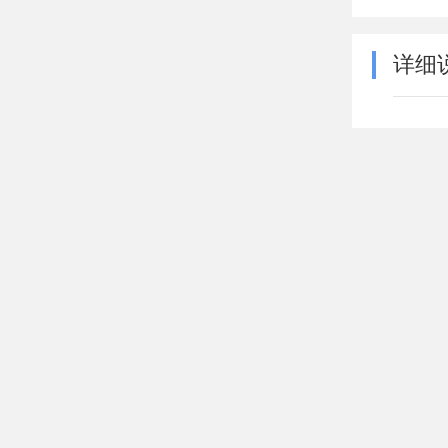
详细
产地
宽度
长度
厚度