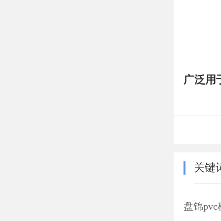
广泛用
关键
盘锦pv