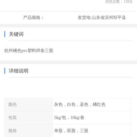
浏览次数：
128
次
产品规格：
发货地:
山东省滨州邹平县
关键词
杭州橘色pvc塑料焊条三股
详细说明
颜色
灰色，白色，蓝色，橘红色
包装
5kg/包，10kg/卷
规格
单股，双股，三股