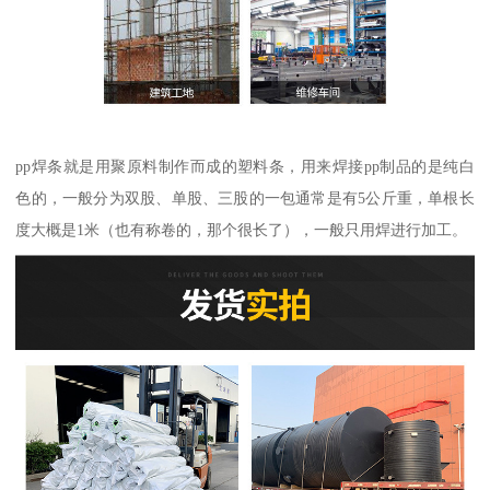
pp焊条就是用聚原料制作而成的塑料条，用来焊接pp制品的是纯白
色的，一般分为双股、单股、三股的一包通常是有5公斤重，单根长
度大概是1米（也有称卷的，那个很长了），一般只用焊进行加工。