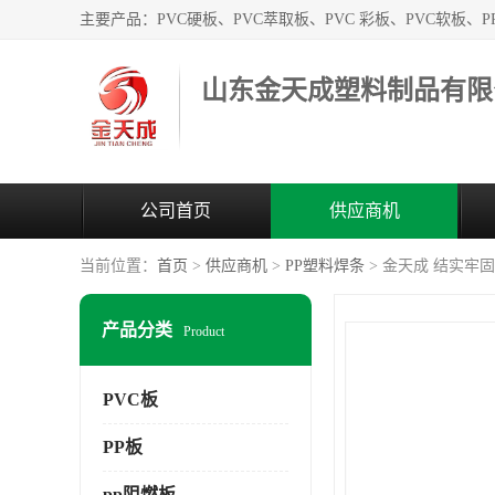
山东金天成塑料制品有限
公司首页
供应商机
当前位置：
首页
>
供应商机
>
PP塑料焊条
> 金天成 结实牢固
产品分类
Product
PVC板
PP板
pp阻燃板