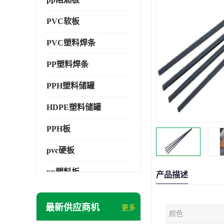
PVC软板
PVC塑料焊条
PP塑料焊条
PPH塑料储罐
HDPE塑料储罐
PPH板
pvc硬板
pp塑料板
产品描述
pvc萃取板
最新供应商机
更多
颜色
pvc工程板