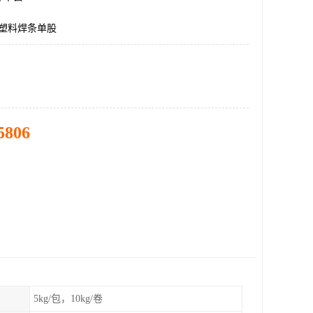
c塑料焊条单股
5806
5kg/包，10kg/卷