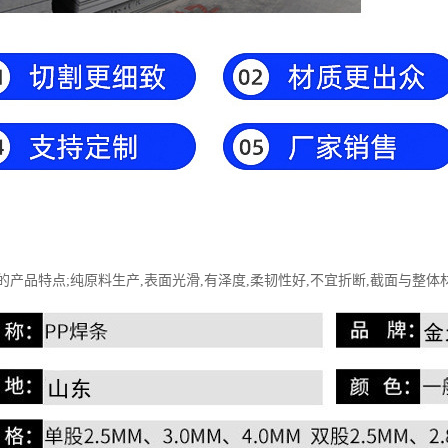
的产品特点;纯原料生产,表面光滑,有泽度,柔韧性好,不宜折断,截面与整体