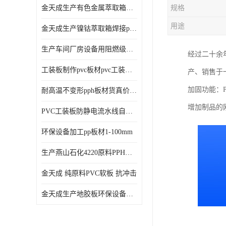
金天成生产有色金属萃取箱焊接pvc板
规格
用途
金天成生产镍钴萃取箱焊接pvc萃取板
生产车间厂房设备用阻燃级别pp硬板
经过二十余
工装板制作pvc板材pvc工装板材可折弯
产、销售于
加固功能：
耐高温不变形pph板材货真价值pph板材
增加制品的
PVC工装板防静电流水线自动化倍速线工装板
环保设备加工pp板材1-100mm
生产燕山石化4220原料PPH板材
金天成 纯原料PVC软板 抗冲击
金天成生产地胶板环保设备内衬焊接用半圆pvc软焊条