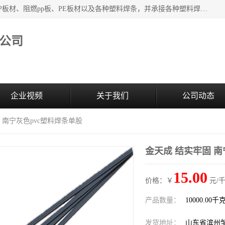
主要产品：PVC硬板、PVC萃取板、PVC 彩板、PVC软板、PP板材、阻燃pp板、PE板材以及各种塑料焊条，并承接各种塑料焊接工程，其产品广泛应用于环保设备、化工、石油、电镀、电子、建筑、食品、医药等多种行业，产品销售己覆盖全国多个省、市(直辖市)及自治区，并己经远销国外。
公司
企业视频
关于我们
公司动态
 南宁灰色pvc塑料焊条单股
金天成 结实牢固 南
15.00
价格：￥
元/千
产品数量：
10000.00千
发货地址：
山东省滨州