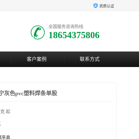
资质认证
全国服务咨询热线:
18654375806
客户案例
联系方式
宁灰色pvc塑料焊条单股
克 起
克
邹平县