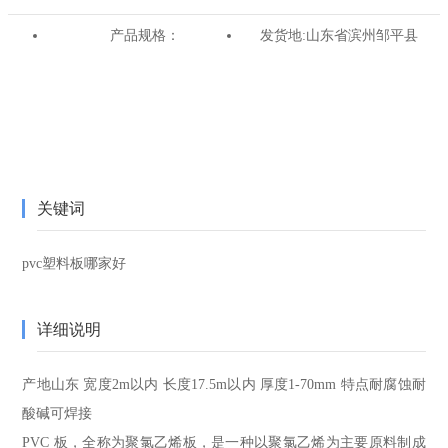
产品规格：
发货地:
山东省滨州邹平县
关键词
pvc塑料板哪家好
详细说明
产地
山东
宽度
2m以内
长度
17.5m以内
厚度
1-70mm
特点
耐腐蚀耐
酸碱可焊接
PVC 板，全称为聚氯乙烯板，是一种以聚氯乙烯为主要原料制成