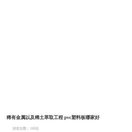
稀有金属以及稀土萃取工程 pvc塑料板哪家好
浏览次数：
169
次