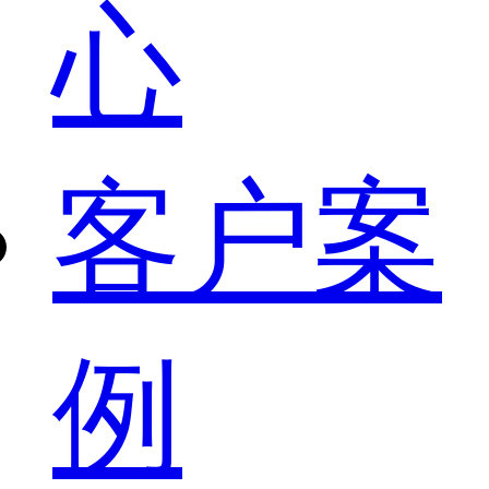
心
客户案
例