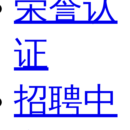
荣誉认
证
招聘中