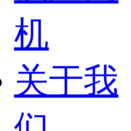
机
关于我
们