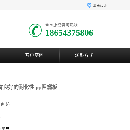
资质认证
全国服务咨询热线:
18654375806
客户案例
联系方式
有良好的耐化性 pp阻燃板
克 起
克
邹平县