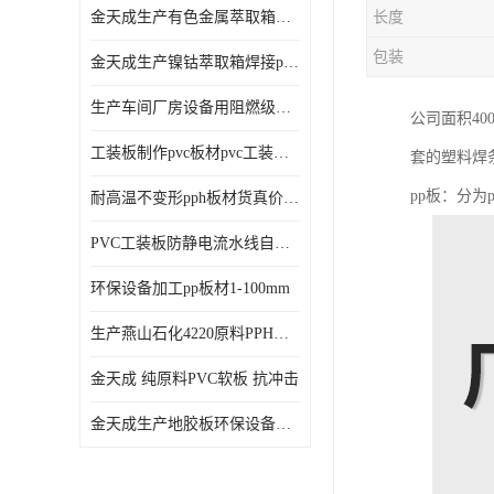
金天成生产有色金属萃取箱焊接pvc板
长度
包装
金天成生产镍钴萃取箱焊接pvc萃取板
生产车间厂房设备用阻燃级别pp硬板
公司面积40
工装板制作pvc板材pvc工装板材可折弯
套的塑料焊
pp板：分为
耐高温不变形pph板材货真价值pph板材
PVC工装板防静电流水线自动化倍速线工装板
环保设备加工pp板材1-100mm
生产燕山石化4220原料PPH板材
金天成 纯原料PVC软板 抗冲击
金天成生产地胶板环保设备内衬焊接用半圆pvc软焊条