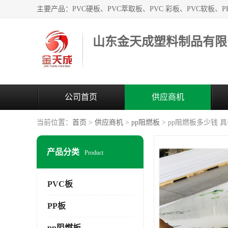
山东金天成塑料制品有限
公司首页
供应商机
当前位置：
首页
>
供应商机
>
pp阻燃板
> pp阻燃板多少钱 
产品分类
Product
PVC板
PP板
pp阻燃板