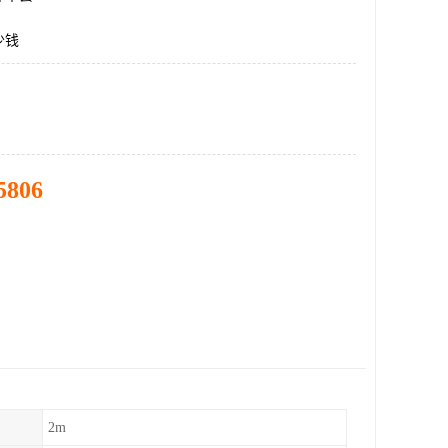
少钱
5806
2m