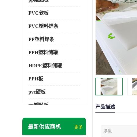
PVC软板
PVC塑料焊条
PP塑料焊条
PPH塑料储罐
HDPE塑料储罐
PPH板
pvc硬板
pp塑料板
产品描述
pvc萃取板
最新供应商机
更多
厚度
pvc工程板