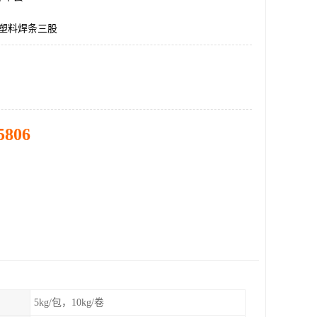
c塑料焊条三股
5806
5kg/包，10kg/卷