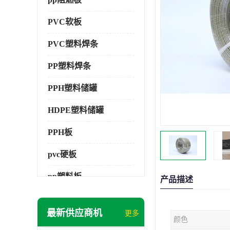
PVC软板
PVC塑料焊条
PP塑料焊条
PPH塑料储罐
HDPE塑料储罐
PPH板
pvc硬板
pp塑料板
产品描述
pvc萃取板
最新供应商机
更多
颜色
pvc工程板