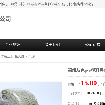
主要产品：PVC硬板、PVC萃取板、PVC 彩板、PVC软板、PP板材、阻燃pp板、PE板材以及各种塑料焊条，并承接各种塑料焊接工程，其产品广泛应用于环保设备、化工、石油、电镀、电子、建筑、食品、医药等多种行业，产品销售己覆盖全国多个省、市(直辖市)及自治区，并己经远销国外。
公司
企业视频
关于我们
公司动态
料焊条三股 金天成 无气泡
福州灰色pvc塑料焊
15.00
价格：￥
元/千
产品数量：
10000.00千
发货地址：
山东省滨州