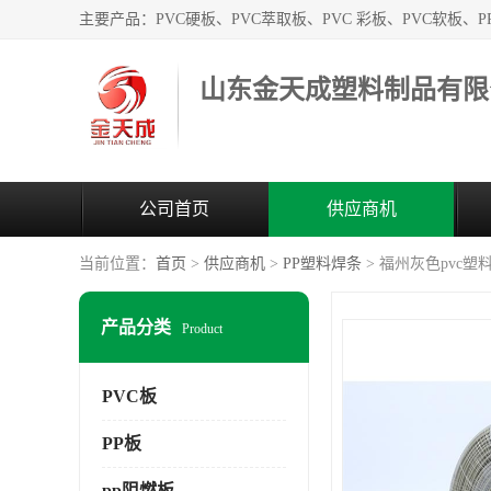
山东金天成塑料制品有限
公司首页
供应商机
当前位置：
首页
>
供应商机
>
PP塑料焊条
> 福州灰色pvc塑
产品分类
Product
PVC板
PP板
pp阻燃板