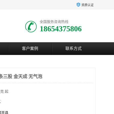
资质认证
全国服务咨询热线:
18654375806
客户案例
联系方式
条三股 金天成 无气泡
克 起
克
邹平县