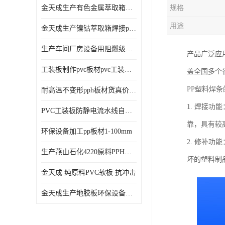
金天成生产有色金属萃取箱焊接pvc板
规格
用途
金天成生产镍钴萃取箱焊接pvc萃取板
生产车间厂房设备用阻燃级别pp硬板
产品广泛应
工装板制作pvc板材pvc工装板材可折弯
盖全国多个
PP塑料焊
耐高温不变形pph板材货真价值pph板材
1. 焊接
PVC工装板防静电流水线自动化倍速线工装板
靠，具有较
环保设备加工pp板材1-100mm
2. 修补
生产燕山石化4220原料PPH板材
坏的塑料制
金天成 纯原料PVC软板 抗冲击
金天成生产地胶板环保设备内衬焊接用半圆pvc软焊条