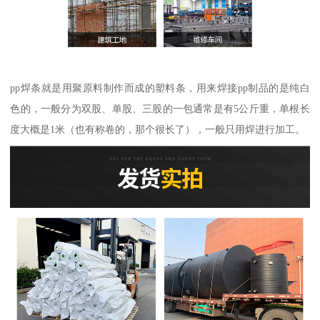
pp焊条就是用聚原料制作而成的塑料条，用来焊接pp制品的是纯白
色的，一般分为双股、单股、三股的一包通常是有5公斤重，单根长
度大概是1米（也有称卷的，那个很长了），一般只用焊进行加工。