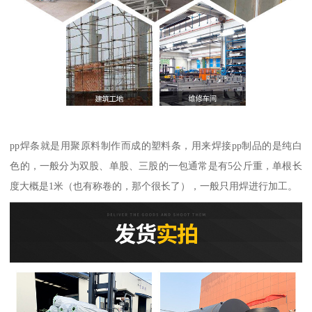
pp焊条就是用聚原料制作而成的塑料条，用来焊接pp制品的是纯白
色的，一般分为双股、单股、三股的一包通常是有5公斤重，单根长
度大概是1米（也有称卷的，那个很长了），一般只用焊进行加工。