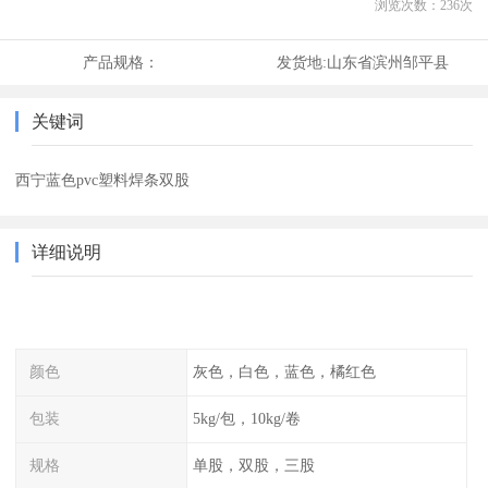
浏览次数：
236
次
产品规格：
发货地:
山东省滨州邹平县
关键词
西宁蓝色pvc塑料焊条双股
详细说明
颜色
灰色，白色，蓝色，橘红色
包装
5kg/包，10kg/卷
规格
单股，双股，三股