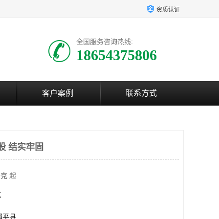
资质认证
全国服务咨询热线:
18654375806
客户案例
联系方式
股 结实牢固
克 起
克
邹平县