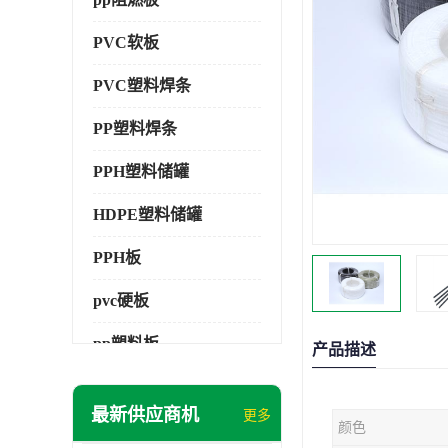
PVC软板
PVC塑料焊条
PP塑料焊条
PPH塑料储罐
HDPE塑料储罐
PPH板
pvc硬板
pp塑料板
产品描述
pvc萃取板
最新供应商机
更多
颜色
pvc工程板