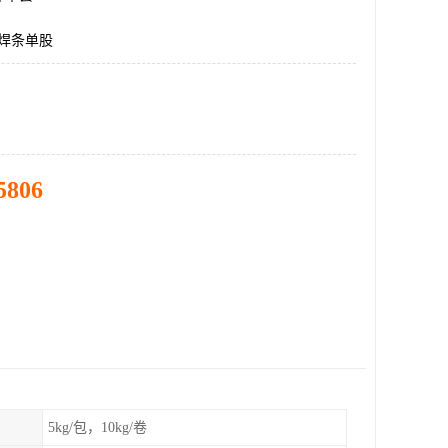
料焊条单股
5806
5kg/包，10kg/卷