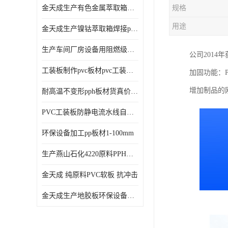
金天成生产有色金属萃取箱焊接pvc板
规格
用途
金天成生产镍钴萃取箱焊接pvc萃取板
生产车间厂房设备用阻燃级别pp硬板
公司2014
工装板制作pvc板材pvc工装板材可折弯
加固功能：
增加制品的
耐高温不变形pph板材货真价值pph板材
PVC工装板防静电流水线自动化倍速线工装板
环保设备加工pp板材1-100mm
生产燕山石化4220原料PPH板材
金天成 纯原料PVC软板 抗冲击
金天成生产地胶板环保设备内衬焊接用半圆pvc软焊条