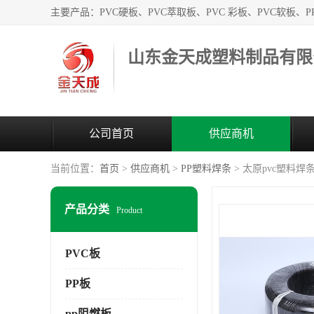
山东金天成塑料制品有限
公司首页
供应商机
当前位置：
首页
>
供应商机
>
PP塑料焊条
> 太原pvc塑料焊
产品分类
Product
PVC板
PP板
pp阻燃板