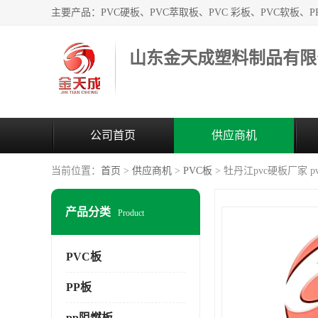
山东金天成塑料制品有限
公司首页
供应商机
当前位置：
首页
>
供应商机
>
PVC板
> 牡丹江pvc硬板厂家
产品分类
Product
PVC板
PP板
pp阻燃板