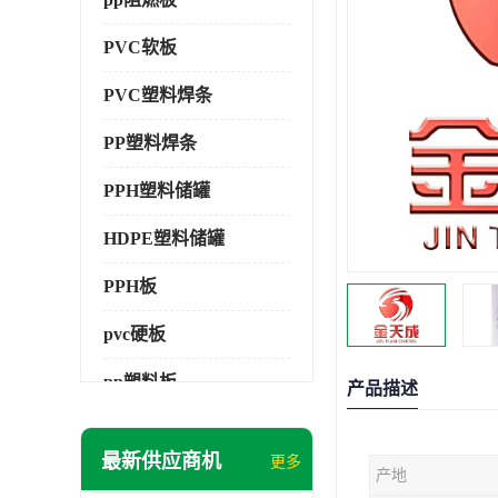
PVC软板
PVC塑料焊条
PP塑料焊条
PPH塑料储罐
HDPE塑料储罐
PPH板
pvc硬板
pp塑料板
产品描述
pvc萃取板
最新供应商机
更多
产地
pvc工程板