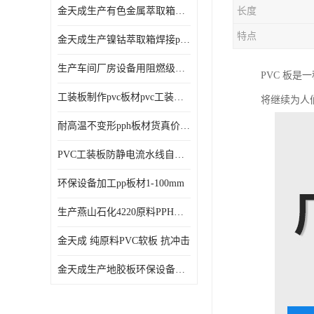
金天成生产有色金属萃取箱焊接pvc板
长度
特点
金天成生产镍钴萃取箱焊接pvc萃取板
生产车间厂房设备用阻燃级别pp硬板
PVC 板
工装板制作pvc板材pvc工装板材可折弯
将继续为人
耐高温不变形pph板材货真价值pph板材
PVC工装板防静电流水线自动化倍速线工装板
环保设备加工pp板材1-100mm
生产燕山石化4220原料PPH板材
金天成 纯原料PVC软板 抗冲击
金天成生产地胶板环保设备内衬焊接用半圆pvc软焊条