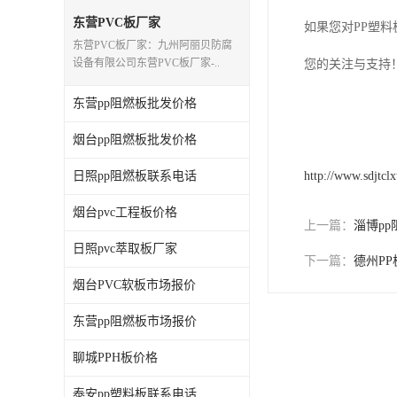
东营PVC板厂家
如果您对PP塑
东营PVC板厂家：九州阿丽贝防腐
设备有限公司东营PVC板厂家-..
您的关注与支持
东营pp阻燃板批发价格
烟台pp阻燃板批发价格
日照pp阻燃板联系电话
http://www.sdjtcl
烟台pvc工程板价格
上一篇：
淄博p
日照pvc萃取板厂家
下一篇：
德州P
烟台PVC软板市场报价
东营pp阻燃板市场报价
聊城PPH板价格
泰安pp塑料板联系电话