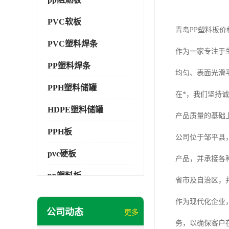
PVC软板
青岛PP塑料板价
PVC塑料焊条
作为一家专注于
PP塑料焊条
均匀、表面光滑
PPH塑料储罐
在*，我们坚持
HDPE塑料储罐
产品质量的基础
PPH板
公司位于邹平县，
pvc硬板
产品，并承接各
pp塑料板
省市及自治区，
pvc萃取板
作为现代化企业，
公司动态
更多
pvc工程板
务，以确保客户