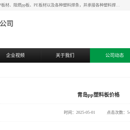
主要产品：PVC硬板、PVC萃取板、PVC 彩板、PVC软板、PP板材、阻燃pp板、PE板材以及各种塑料焊条，并承接各种塑料焊接工程，其产品广泛应用于环保设备、化工、石油、电镀、电子、建筑、食品、医药等多种行业，产品销售己覆盖全国多个省、市(直辖市)及自治区，并己经远销国外。
公司
企业视频
关于我们
公司动态
青岛pp塑料板价格
时间：2025-05-01
点击次数：54