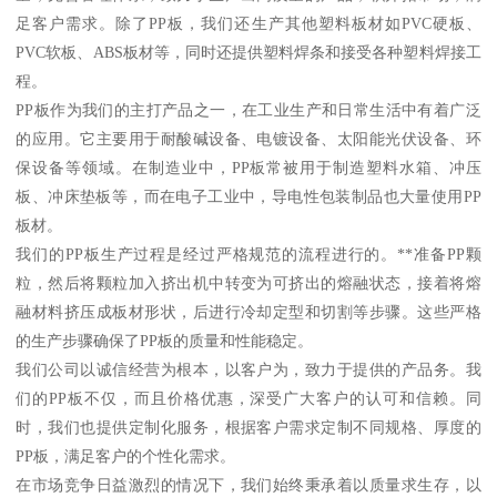
足客户需求。除了PP板，我们还生产其他塑料板材如PVC硬板、
PVC软板、ABS板材等，同时还提供塑料焊条和接受各种塑料焊接工
程。
PP板作为我们的主打产品之一，在工业生产和日常生活中有着广泛
的应用。它主要用于耐酸碱设备、电镀设备、太阳能光伏设备、环
保设备等领域。在制造业中，PP板常被用于制造塑料水箱、冲压
板、冲床垫板等，而在电子工业中，导电性包装制品也大量使用PP
板材。
我们的PP板生产过程是经过严格规范的流程进行的。**准备PP颗
粒，然后将颗粒加入挤出机中转变为可挤出的熔融状态，接着将熔
融材料挤压成板材形状，后进行冷却定型和切割等步骤。这些严格
的生产步骤确保了PP板的质量和性能稳定。
我们公司以诚信经营为根本，以客户为，致力于提供的产品务。我
们的PP板不仅，而且价格优惠，深受广大客户的认可和信赖。同
时，我们也提供定制化服务，根据客户需求定制不同规格、厚度的
PP板，满足客户的个性化需求。
在市场竞争日益激烈的情况下，我们始终秉承着以质量求生存，以