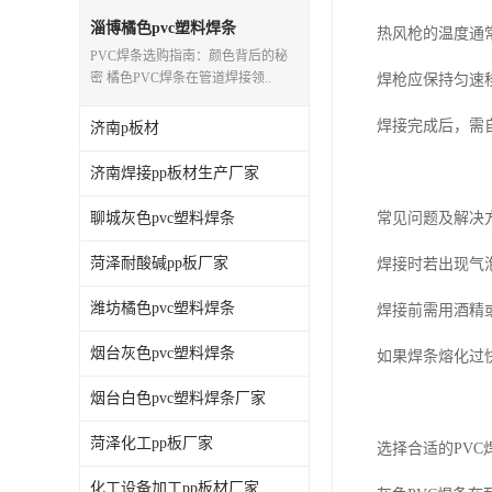
淄博橘色pvc塑料焊条
热风枪的温度通常
PVC焊条选购指南：颜色背后的秘
密 橘色PVC焊条在管道焊接领..
焊枪应保持匀速
焊接完成后，需
济南p板材
济南焊接pp板材生产厂家
聊城灰色pvc塑料焊条
常见问题及解决
菏泽耐酸碱pp板厂家
焊接时若出现气
潍坊橘色pvc塑料焊条
焊接前需用酒精
烟台灰色pvc塑料焊条
如果焊条熔化过
烟台白色pvc塑料焊条厂家
菏泽化工pp板厂家
选择合适的PV
化工设备加工pp板材厂家