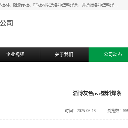
主要产品：PVC硬板、PVC萃取板、PVC 彩板、PVC软板、PP板材、阻燃pp板、PE板材以及各种塑料焊条，并承接各种塑料焊接工程，其产品广泛应用于环保设备、化工、石油、电镀、电子、建筑、食品、医药等多种行业，产品销售己覆盖全国多个省、市(直辖市)及自治区，并己经远销国外。
公司
企业视频
关于我们
公司动态
淄博灰色pvc塑料焊条
时间：2025-06-18
浏览数：55