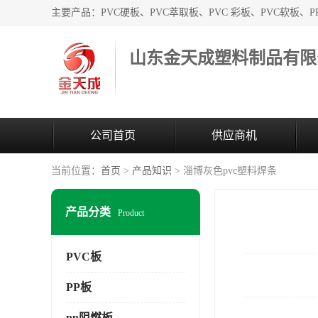
山东金天成塑料制品有限
公司首页
供应商机
当前位置：
首页
>
产品知识
> 淄博灰色pvc塑料焊条
产品分类
Product
PVC板
PP板
pp阻燃板