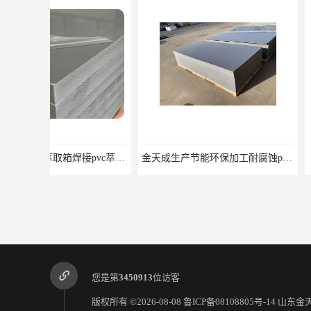
金天成生产节能环保加工耐腐蚀pvc板材
金天成生产阻燃
您是第
3450913
位访客
版权所有 ©2026-08-08
鲁ICP备08108805号-14
山东金