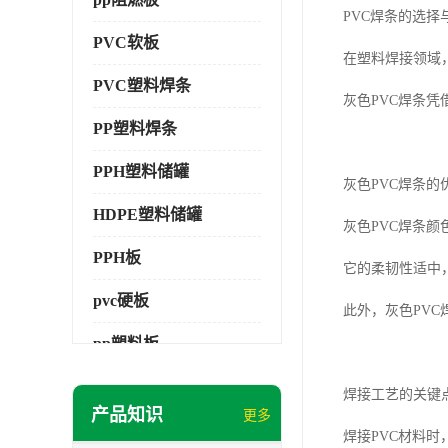
PVC焊条的选择
PVC软板
在塑料焊接领域
PVC塑料焊条
灰色PVC焊条
PP塑料焊条
PPH塑料储罐
灰色PVC焊条的
HDPE塑料储罐
灰色PVC焊条
PPH板
它的柔韧性适中
pvc硬板
此外，灰色PV
pp塑料板
pvc萃取板
焊接工艺的关键
产品知识
更多
pvc工程板
焊接PVC材料