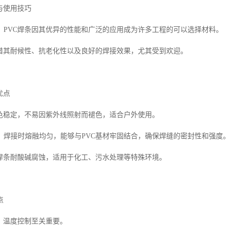
与使用技巧
，PVC焊条因其优异的性能和广泛的应用成为许多工程的可以选择材料。
凭借其耐候性、抗老化性以及良好的焊接效果，尤其受到欢迎。
优点
颜色稳定，不易因紫外线照射而褪色，适合户外使用。
，焊接时熔融均匀，能够与PVC基材牢固结合，确保焊缝的密封性和强度
C焊条耐酸碱腐蚀，适用于化工、污水处理等特殊环境。
点
时，温度控制至关重要。