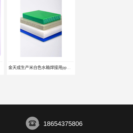
金天成生产米白色水箱焊接用pp工程板
金天成生产有色金属萃取箱焊接pvc板
18654375806