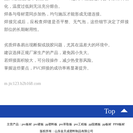
化，温度过低则无法充分熔合。
焊条与母材需同步加热，均匀施压才能形成无缝连接。
焊接完成后，应检查焊缝是否平整、无气泡，这些细节决定了焊接
部位的长期耐用性。
劣质焊条易出现断裂或脱胶问题，尤其在温差大的环境中。
建议选择正规厂家生产的产品，避免因小失大。
若焊接面积较大，可分段操作，减少热变形风险。
掌握这些要点，PVC焊接的成功率将显著提升。
m.jtc123.b2b168.com
Top
主营产品：pvc板材 pvc硬板 pp塑料板 pvc萃取板 pvc工程板 pp阻燃板 pp板材 PPH板材
版权所有：山东金天成塑料制品有限公司