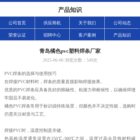
产品知识
公司首页
供应商机
关于我们
公司动态
荣誉认证
招聘中心
客户案例
产品知识
青岛橘色pvc塑料焊条厂家
2025-06-06
浏览次数：
549
次
PVC焊条的选择与使用技巧
在焊接PVC材料时，焊条的质量直接影响焊接效果。
优质的PVC焊条应具备良好的熔融性、粘接力和耐候性，以确保焊缝
牢固且不易老化。
橘色PVC焊条常用于标识或特殊场景，但颜色并不决定性能，选购时
仍需关注材质与工艺。
焊接PVC时，温度控制是关键。
热风枪温度通常设置在250℃-300℃之间，温度过高会导致材料碳