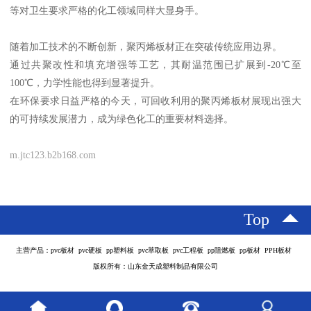
等对卫生要求严格的化工领域同样大显身手。
随着加工技术的不断创新，聚丙烯板材正在突破传统应用边界。
通过共聚改性和填充增强等工艺，其耐温范围已扩展到-20℃至
100℃，力学性能也得到显著提升。
在环保要求日益严格的今天，可回收利用的聚丙烯板材展现出强大
的可持续发展潜力，成为绿色化工的重要材料选择。
m.jtc123.b2b168.com
Top
主营产品：pvc板材 pvc硬板 pp塑料板 pvc萃取板 pvc工程板 pp阻燃板 pp板材 PPH板材
版权所有：山东金天成塑料制品有限公司